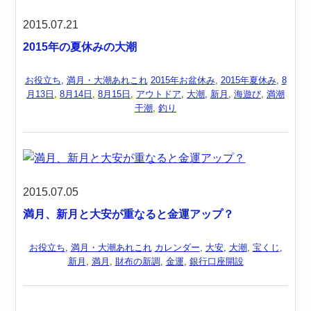
2015.07.21
2015年の夏休みの大潮
お役立ち
,
満月・大潮あれこれ
2015年お盆休み
,
2015年夏休み
,
8
月13日
,
8月14日
,
8月15日
,
アウトドア
,
大潮
,
新月
,
海遊び
,
満潮
干潮
,
釣り
2015.07.05
満月、新月と大安が重なると金運アップ？
お役立ち
,
満月・大潮あれこれ
カレンダー
,
大安
,
大潮
,
宝くじ
,
新月
,
満月
,
財布の新調
,
金運
,
銀行口座開設