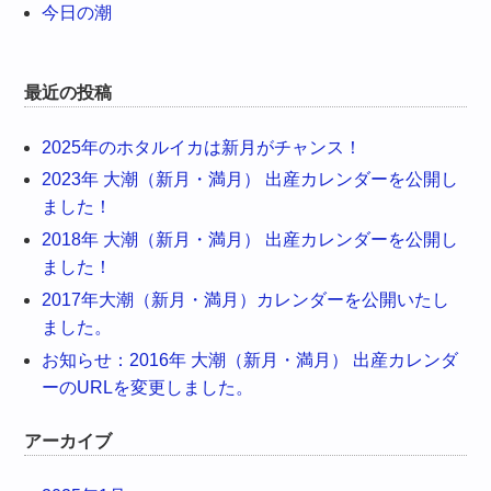
今日の潮
最近の投稿
2025年のホタルイカは新月がチャンス！
2023年 大潮（新月・満月） 出産カレンダーを公開し
ました！
2018年 大潮（新月・満月） 出産カレンダーを公開し
ました！
2017年大潮（新月・満月）カレンダーを公開いたし
ました。
お知らせ：2016年 大潮（新月・満月） 出産カレンダ
ーのURLを変更しました。
アーカイブ