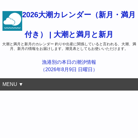
2026大潮カレンダー（新月・満月
付き） | 大潮と満月と新月
大潮と満月と新月のカレンダー 釣りや出産に関係していると言われる、大潮、満
月、新月の情報をお届けします。潮見表としてもお使いいただけます。
漁港別の本日の潮汐情報
（2026年8月9日 日曜日）
MENU ▼