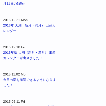
月11日の3連休！
2015.12.21 Mon
2016年 大潮（新月・満月） 出産カ
レンダー
2015.12.18 Fri
2016年版 大潮（新月・満月） 出産
カレンダーが出来ました！
2015.11.02 Mon
今日の潮を確認できるようになりま
した！
2015.09.11 Fri