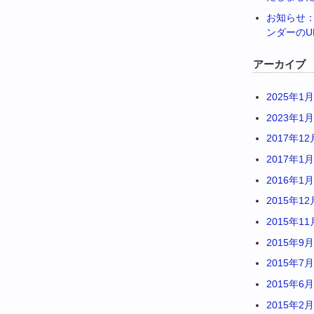
お知らせ：
ンダーのU
アーカイブ
2025年1
2023年1
2017年12
2017年1
2016年1
2015年12
2015年11
2015年9
2015年7
2015年6
2015年2