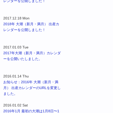
レンダーを公開しました！
2017.12.18 Mon
2018年 大潮（新月・満月） 出産カ
レンダーを公開しました！
2017.01.03 Tue
2017年大潮（新月・満月）カレンダ
ーを公開いたしました。
2016.01.14 Thu
お知らせ：2016年 大潮（新月・満
月） 出産カレンダーのURLを変更し
ました。
2016.01.02 Sat
2016年1月 最初の大潮は1月8日〜1