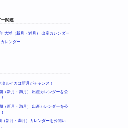
ダー関連
18年 大潮（新月・満月） 出産カレンダー
日カレンダー
のホタルイカは新月がチャンス！
 大潮（新月・満月） 出産カレンダーを公
た！
 大潮（新月・満月） 出産カレンダーを公
た！
大潮（新月・満月）カレンダーを公開い
た。