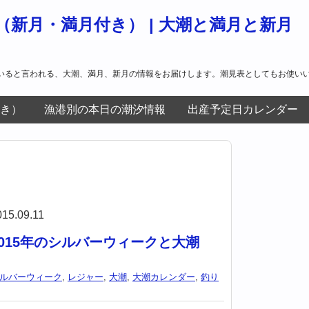
ー（新月・満月付き） | 大潮と満月と新月
ていると言われる、大潮、満月、新月の情報をお届けします。潮見表としてもお使い
付き）
漁港別の本日の潮汐情報
出産予定日カレンダー
015.09.11
2015年のシルバーウィークと大潮
ルバーウィーク
,
レジャー
,
大潮
,
大潮カレンダー
,
釣り