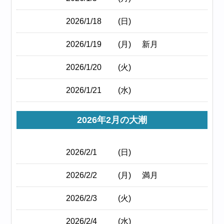
2026/1/18
(日)
2026/1/19
(月)
新月
2026/1/20
(火)
2026/1/21
(水)
2026年2月の大潮
2026/2/1
(日)
2026/2/2
(月)
満月
2026/2/3
(火)
2026/2/4
(水)