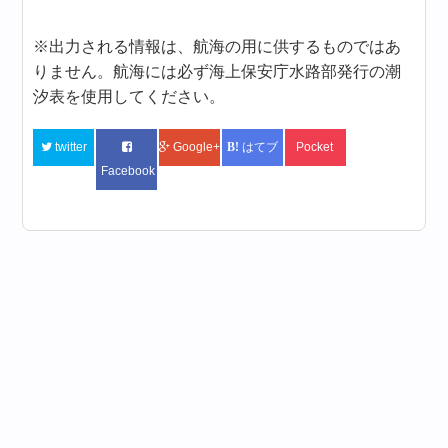
※出力される情報は、航海の用に供するものではあ
りません。航海には必ず海上保安庁水路部発行の潮
汐表を使用してください。
twitter
Google+
はてブ
Pocket
Facebook