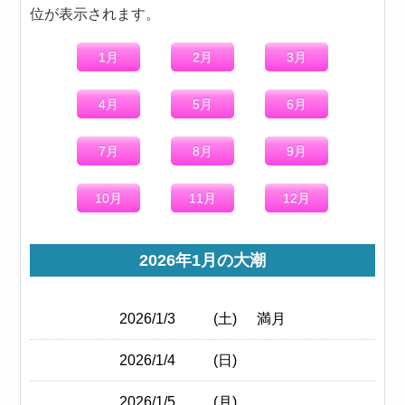
位が表示されます。
1月
2月
3月
4月
5月
6月
7月
8月
9月
10月
11月
12月
2026年1月の大潮
2026/1/3
(土)
満月
2026/1/4
(日)
2026/1/5
(月)