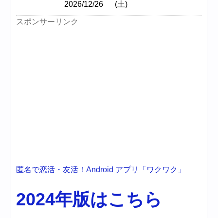
2026/12/26
(土)
スポンサーリンク
匿名で恋活・友活！Android アプリ「ワクワク」
2024年版はこちら