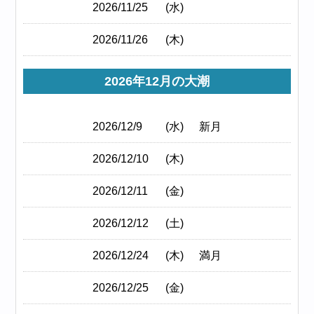
2026/11/25
(水)
2026/11/26
(木)
2026年12月の大潮
2026/12/9
(水)
新月
2026/12/10
(木)
2026/12/11
(金)
2026/12/12
(土)
2026/12/24
(木)
満月
2026/12/25
(金)