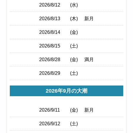
2026/8/12
(水)
2026/8/13
(木)
新月
2026/8/14
(金)
2026/8/15
(土)
2026/8/28
(金)
満月
2026/8/29
(土)
2026年9月の大潮
2026/9/11
(金)
新月
2026/9/12
(土)