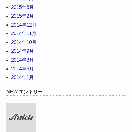
2015年6月
2015年2月
2014年12月
2014年11月
2014年10月
2014年9月
2014年8月
2014年6月
2014年1月
NEW エントリー