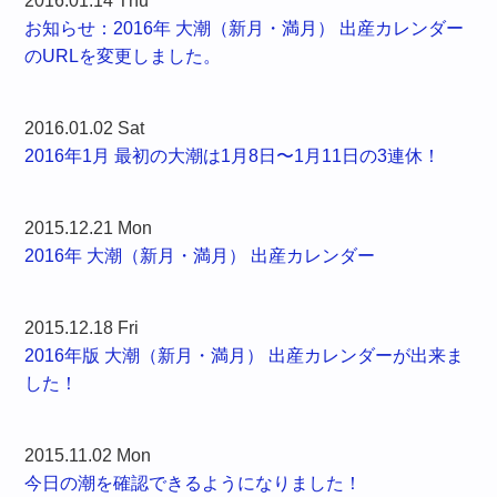
2016.01.14 Thu
お知らせ：2016年 大潮（新月・満月） 出産カレンダー
のURLを変更しました。
2016.01.02 Sat
2016年1月 最初の大潮は1月8日〜1月11日の3連休！
2015.12.21 Mon
2016年 大潮（新月・満月） 出産カレンダー
2015.12.18 Fri
2016年版 大潮（新月・満月） 出産カレンダーが出来ま
した！
2015.11.02 Mon
今日の潮を確認できるようになりました！