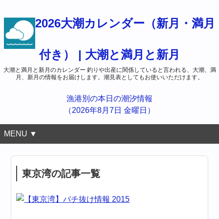
2026大潮カレンダー（新月・満月
付き） | 大潮と満月と新月
大潮と満月と新月のカレンダー 釣りや出産に関係していると言われる、大潮、満
月、新月の情報をお届けします。潮見表としてもお使いいただけます。
漁港別の本日の潮汐情報
（2026年8月7日 金曜日）
MENU ▼
東京湾の記事一覧