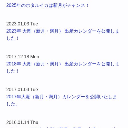
2025年のホタルイカは新月がチャンス！
2023.01.03 Tue
2023年 大潮（新月・満月） 出産カレンダーを公開しま
した！
2017.12.18 Mon
2018年 大潮（新月・満月） 出産カレンダーを公開しま
した！
2017.01.03 Tue
2017年大潮（新月・満月）カレンダーを公開いたしま
した。
2016.01.14 Thu