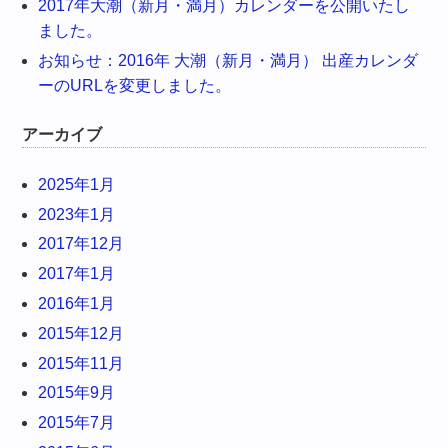
2017年大潮（新月・満月）カレンダーを公開いたし
ました。
お知らせ：2016年 大潮（新月・満月） 出産カレンダ
ーのURLを変更しました。
アーカイブ
2025年1月
2023年1月
2017年12月
2017年1月
2016年1月
2015年12月
2015年11月
2015年9月
2015年7月