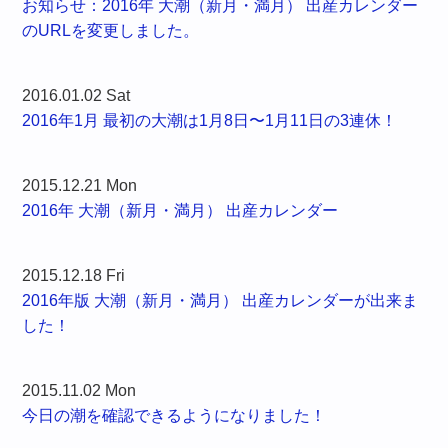
お知らせ：2016年 大潮（新月・満月） 出産カレンダー
のURLを変更しました。
2016.01.02 Sat
2016年1月 最初の大潮は1月8日〜1月11日の3連休！
2015.12.21 Mon
2016年 大潮（新月・満月） 出産カレンダー
2015.12.18 Fri
2016年版 大潮（新月・満月） 出産カレンダーが出来ま
した！
2015.11.02 Mon
今日の潮を確認できるようになりました！