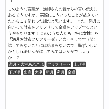
このような言葉が、漁師さんの昔からの言い伝えに
あるそうですが、 実際にこういったことが起きてい
たからこそ伝わった話だと思います。 また、満月に
向かって財布をフリフリして金運をアップするとい
う噂もあります！ このような人たち（特に女性）を
「
満月
お財布フリフリーゼ」
と言うそうです（笑）
試してみないことには始まらないので、恥ずかしい
かもしれませんが試してみてはいかがでしょう
か！？
満月・大潮あれこれ
フリフリーゼ
上げ潮
下げ潮
出産
大潮
新月
満月
金運